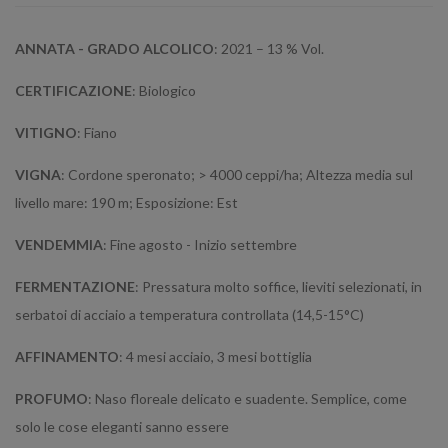
ANNATA - GRADO ALCOLICO
: 2021 – 13 % Vol.
CERTIFICAZIONE
: Biologico
VITIGNO
: Fiano
VIGNA
: Cordone speronato; > 4000 ceppi/ha; Altezza media sul
livello mare: 190 m; Esposizione: Est
VENDEMMIA
: Fine agosto - Inizio settembre
FERMENTAZIONE
: Pressatura molto soffice, lieviti selezionati, in
serbatoi di acciaio a temperatura controllata (14,5-15°C)
AFFINAMENTO
: 4 mesi acciaio, 3 mesi bottiglia
PROFUMO
: Naso floreale delicato e suadente. Semplice, come
solo le cose eleganti sanno essere