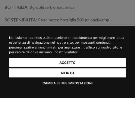
BOTTIGLIA
: Bordolese troncoconica
SOSTENIBILITÀ
: Peso netto bottiglia 500 gr, packaging
ecosostenibile, utilizzo di energia green (certificata da Tüv Süd),
risparmio energetico in cantina
Noi usiamo i cookies e altre tecniche di tracciamento per migliorare la tua
esperienza di navigazione nel nostro sito, per mostrarti contenuti
personalizzati e annunci mirati, per analizzare il traffico sul nostro sito, e
per capire da dove arrivano i nostri visitatori.
ACCETTO
RIFIUTO
CAMBIA LE MIE IMPOSTAZIONI
Potrebbe interessarti