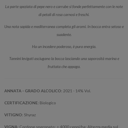
La parte speziata di pepe nero e carrube si fonde perfettamente con le note
di petali di rosa carnosi e freschi.
Una nota sapida e mediterranea completa gli aromi. In bocca entra setoso e
suadente.
Ha un incedere poderoso, è pura energia.
Tannini levigati asciugano la bocca lasciando una saporosità marina e
fruttata che appaga.
ANNATA - GRADO ALCOLICO
: 2021 - 14% Vol.
CERTIFICAZIONE
: Biologico
VITIGNO
: Shyraz
VIGNA
: Cordone speronato; > 4000 ceppi/ha; Altezza media sul